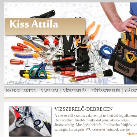
NAPKOLLEKTOR
NAPELEM
VÍZSZERELÉS
FŰTÉSSZERELÉS
GÁZSZ
VÍZSZERELŐ-DEBRECEN
A vízszerelői szakma valamennyi területével foglalkozom
Debrecenben, kisebb munkáktól panellakások teljes
átcsövezéséig. Mosógép bekötés, fürdőszoba felújítás, ví
szivárgás kivizsgálás WC csésze és tartályok cseréje...
vízsze