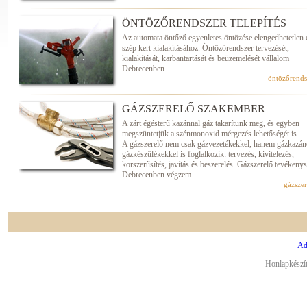
ÖNTÖZŐRENDSZER TELEPÍTÉS
Az automata öntőző egyenletes öntözése elengedhetetlen
szép kert kialakításához. Öntözőrendszer tervezését,
kialakítását, karbantartását és beüzemelését vállalom
Debrecenben.
öntözőrends
GÁZSZERELŐ SZAKEMBER
A zárt égésterű kazánnal gáz takarítunk meg, és egyben
megszüntetjük a szénmonoxid mérgezés lehetőségét is.
A gázszerelő nem csak gázvezetékekkel, hanem gázkazán
gázkészülékekkel is foglalkozik: tervezés, kivitelezés,
korszerűsítés, javítás és beszerelés. Gázszerelő tevéken
Debrecenben végzem.
gázszer
Ad
Honlapkészí